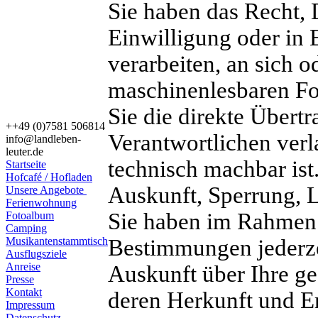
Sie haben das Recht, 
Einwilligung oder in E
verarbeiten, an sich o
maschinenlesbaren Fo
Sie die direkte Übert
++49 (0)7581 506814
Verantwortlichen verla
info@landleben-
leuter.de
technisch machbar ist
Startseite
Hofcafé / Hofladen
Auskunft, Sperrung, 
Unsere Angebote
Ferienwohnung
Sie haben im Rahmen 
Fotoalbum
Camping
Musikantenstammtisch
Bestimmungen jederzei
Ausflugsziele
Anreise
Auskunft über Ihre g
Presse
Kontakt
deren Herkunft und 
Impressum
Datenschutz